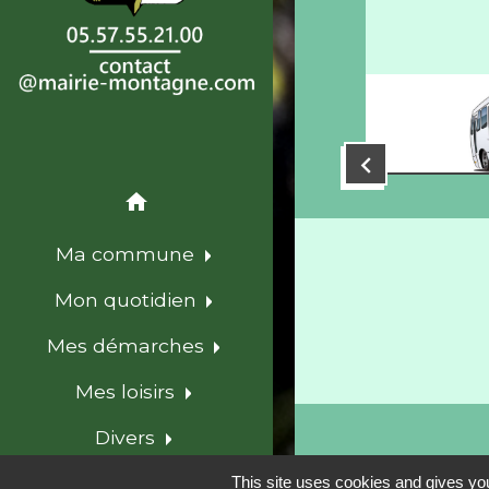
vins de Bordeaux et de la
Chambre d'agriculture de
la Gironde
chevron_left
home
Ma commune
Mon quotidien
Mes démarches
Mes loisirs
Divers
language
This site uses cookies and gives you