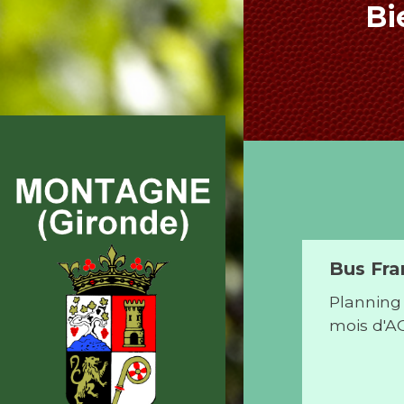
Bi
Traitement de la
Bus Fra
vigne et protection
Planning 
des riverains
mois d'
Consultez la note
d'information du Conseil
interprofessionnel des