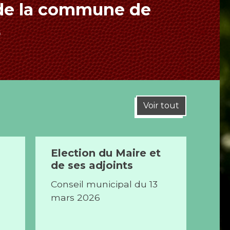
l de la commune de
E
Voir tout
Election du Maire et
Pla
de ses adjoints
fav
Conseil municipal du 13
Arrê
mars 2026
mai
pén
pro