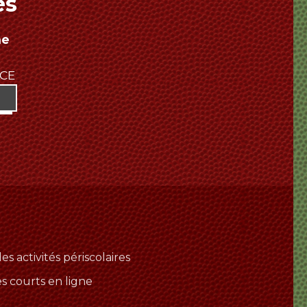
es
ne
NCE
es activités périscolaires
es courts en ligne