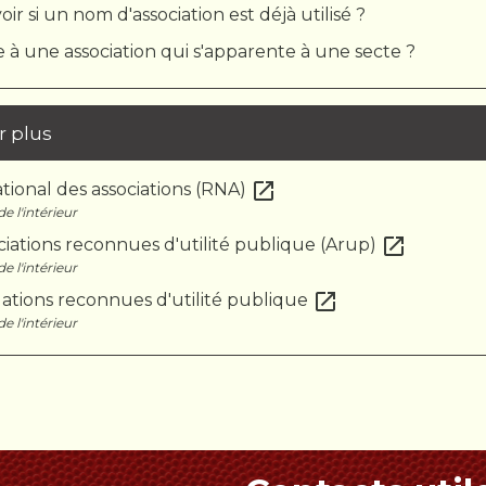
r si un nom d'association est déjà utilisé ?
e à une association qui s'apparente à une secte ?
r plus
open_in_new
tional des associations (RNA)
e l'intérieur
open_in_new
ociations reconnues d'utilité publique (Arup)
e l'intérieur
open_in_new
dations reconnues d'utilité publique
e l'intérieur