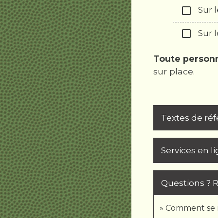
check_box_outline_blank
Sur le
check_box_outline_blank
Sur le
Toute person
sur place.
Textes de ré
Services en l
Questions ? 
Comment se r