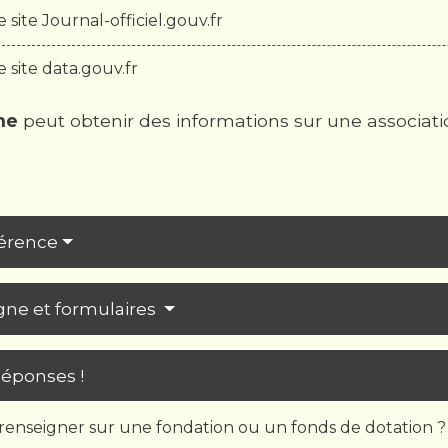
 site Journal-officiel.gouv.fr
 site data.gouv.fr
ne
peut obtenir des informations sur une associatio
férence
igne et formulaires
Réponses !
enseigner sur une fondation ou un fonds de dotation ?