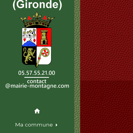
home
Ma commune