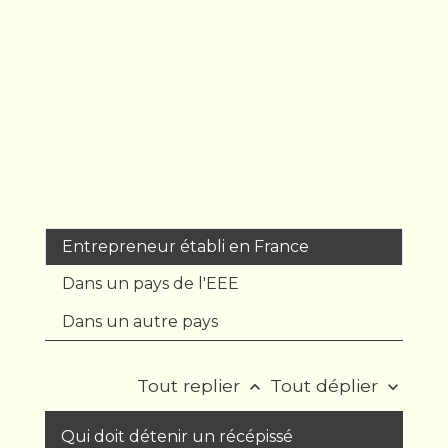
Entrepreneur établi en France
Dans un pays de l'EEE
Dans un autre pays
Tout replier
Tout déplier
keyboard_arrow_up
keyboard_arrow_down
Qui doit détenir un récépissé