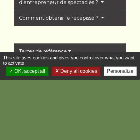
d'entrepreneur de spectacles ?
Comment obtenir le récépissé ?
Textes de référence
This site uses cookies and gives you control over what you want
to activate
OK, accept all
Deny all cookies
Personalize
Services en ligne et formulaires
Questions ? Réponses !
Un artiste peut-il être micro-
entrepreneur ?
Et aussi