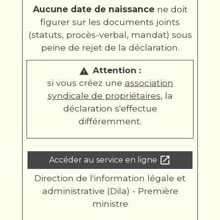
Aucune date de naissance
ne doit
figurer sur les documents joints
(statuts, procès-verbal, mandat) sous
peine de rejet de la déclaration.
Attention :
warning
si vous créez une
association
syndicale de propriétaires
, la
déclaration s'effectue
différemment.
open_in_new
Accéder au service en ligne
Direction de l'information légale et
administrative (Dila) - Première
ministre