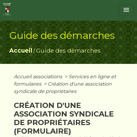
menu
Guide des démarches
Accueil
Guide des démarches
/
Accueil associations
>
Services en ligne et
formulaires
>
Création d'une association
syndicale de propriétaires
CRÉATION D'UNE
ASSOCIATION SYNDICALE
DE PROPRIÉTAIRES
(FORMULAIRE)