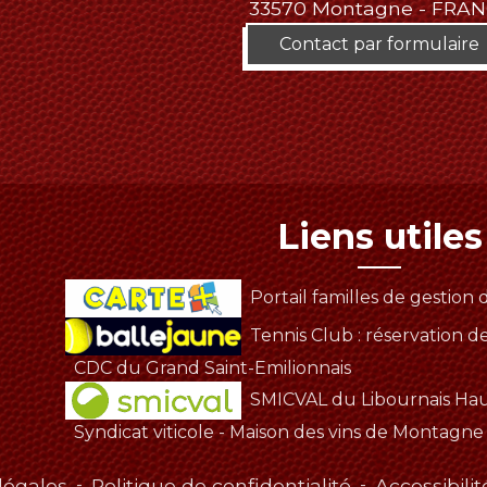
33570 Montagne - FRA
Contact par formulaire
Liens utiles
Portail familles de gestion d
Tennis Club : réservation d
CDC du Grand Saint-Emilionnais
SMICVAL du Libournais Ha
Syndicat viticole - Maison des vins de Montagne
légales
-
Politique de confidentialité
-
Accessibilit