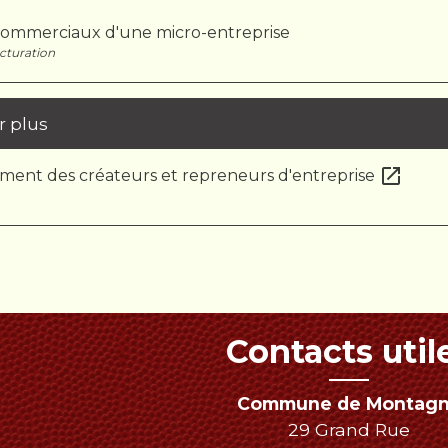
ommerciaux d'une micro-entreprise
cturation
r plus
open_in_new
nt des créateurs et repreneurs d'entreprise
Contacts util
Commune de Montag
29 Grand Rue