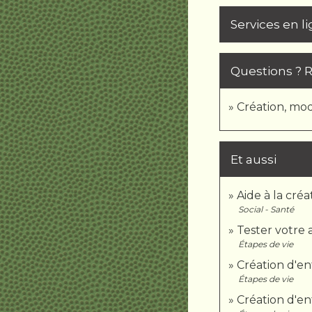
Services en l
Questions ? 
Création, modi
Et aussi
Aide à la créa
Social - Santé
Tester votre 
Étapes de vie
Création d'en
Étapes de vie
Création d'en