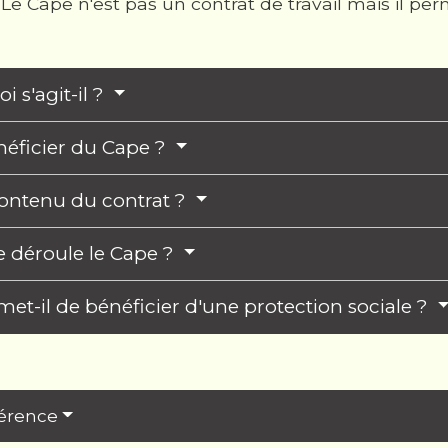
. Le Cape n'est pas un contrat de travail mais il pe
i s'agit-il ?
néficier du Cape ?
contenu du contrat ?
déroule le Cape ?
et-il de bénéficier d'une protection sociale ?
férence