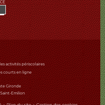
NCE
es activités périscolaires
es courts en ligne
ute Gironde
 Saint-Emilion
é
-
Plan du site
-
Gestion des cookies