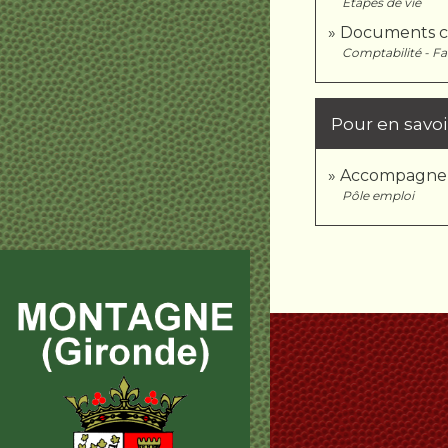
Étapes de vie
Documents c
Comptabilité - Fa
Pour en savoi
Accompagneme
Pôle emploi