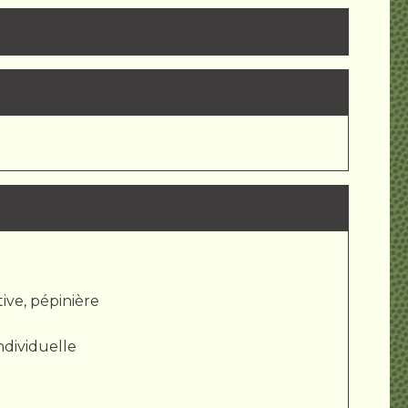
tive, pépinière
ndividuelle