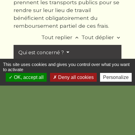
prennent les transports publics pour se
rendre sur leur lieu de travail
bénéficient obligatoirement du
remboursement partiel de ces frais.
Tout replier
Tout déplier
keyboard_arrow_up
keyboard_arrow_down
Qui est concerné ?
This site uses cookies and gives you control over what you want
Transports concernés
to activate
OK, accept all
Deny all cookies
Personalize
Titres de transport concernés
Base de remboursement
Conditions du remboursement
Mention sur la fiche de paie