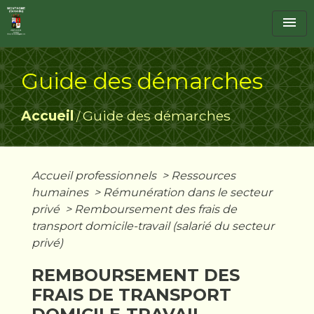
menu
Guide des démarches
Accueil
Guide des démarches
/
Accueil professionnels
>
Ressources
humaines
>
Rémunération dans le secteur
privé
>
Remboursement des frais de
transport domicile-travail (salarié du secteur
privé)
REMBOURSEMENT DES
FRAIS DE TRANSPORT