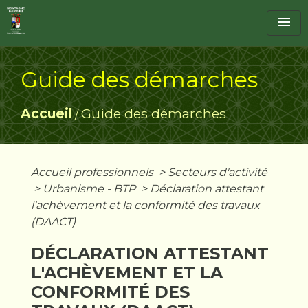
menu
Guide des démarches
Accueil
Guide des démarches
/
Accueil professionnels
>
Secteurs d'activité
>
Urbanisme - BTP
>
Déclaration attestant
l'achèvement et la conformité des travaux
(DAACT)
DÉCLARATION ATTESTANT
L'ACHÈVEMENT ET LA
CONFORMITÉ DES