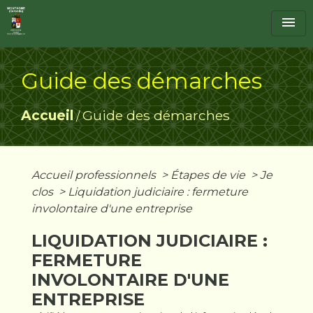
menu
Guide des démarches
Accueil
Guide des démarches
/
Accueil professionnels
>
Étapes de vie
>
Je
clos
>
Liquidation judiciaire : fermeture
involontaire d'une entreprise
LIQUIDATION JUDICIAIRE :
FERMETURE
INVOLONTAIRE D'UNE
ENTREPRISE