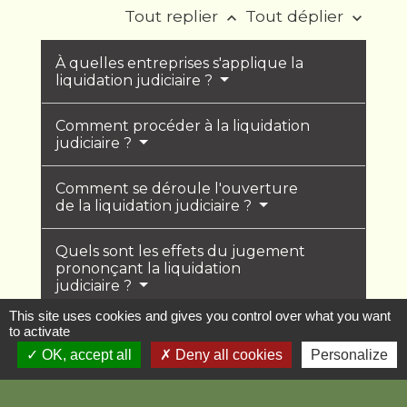
Tout replier
Tout déplier
keyboard_arrow_up
keyboard_arrow_down
À quelles entreprises s'applique la
liquidation judiciaire ?
Comment procéder à la liquidation
judiciaire ?
Comment se déroule l'ouverture
de la liquidation judiciaire ?
Quels sont les effets du jugement
prononçant la liquidation
judiciaire ?
This site uses cookies and gives you control over what you want
Comment la procédure de
to activate
liquidation judiciaire est-elle
OK, accept all
Deny all cookies
Personalize
clôturée ?