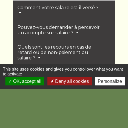
Comment votre salaire est-il versé ?
Pouvez-vous demander à percevoir
un acompte sur salaire ?
Quels sont les recours en cas de
retard ou de non-paiement du
salaire ?
This site uses cookies and gives you control over what you want
Quelles sont les sanctions en cas de
to activate
retard ou non-paiement du salaire ?
OK, accept all
Deny all cookies
Personalize
Devez-vous continuer à travailler en
cas de retard ou de non-paiement
du salaire ?
Que faire en cas de trop perçu sur
votre salaire?