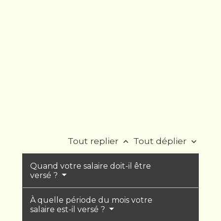
Tout replier
Tout déplier
keyboard_arrow_up
keyboard_arrow_down
Quand votre salaire doit-il être
versé ?
À quelle période du mois votre
salaire est-il versé ?