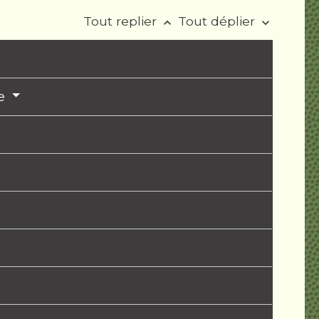
Tout replier
Tout déplier
keyboard_arrow_up
keyboard_arrow_down
ée