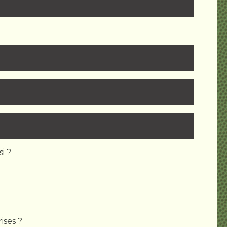
i ?
ises ?