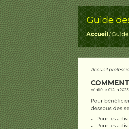
Guide de
Accueil
Guide
/
Accueil professi
COMMENT 
Vérifié le 01 Jan 202
Pour bénéficier
dessous des seu
Pour les acti
Pour les activi