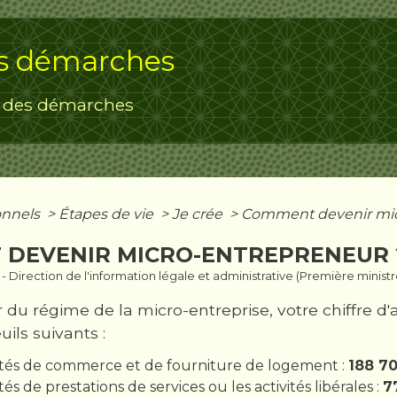
s démarches
 des démarches
onnels
>
Étapes de vie
>
Je crée
>
Comment devenir mic
DEVENIR MICRO-ENTREPRENEUR 
3 - Direction de l'information légale et administrative (Première ministr
 du régime de la micro-entreprise, votre chiffre d'
ils suivants :
vités de commerce et de fourniture de logement :
188 7
tés de prestations de services ou les activités libérales :
7