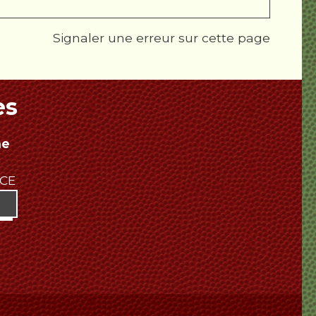
Signaler une erreur sur cette page
es
ne
NCE