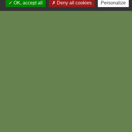
Recours contre le contrat
OK, accept all
Deny all cookies
Personalize
Les règles diffèrent selon qu'il s'agit
d'une procédure adaptée (Mapa) ou
formalisée.
Textes de référence
Et aussi
Choix du titulaire d'un marché public
Pratiques commerciales
Procédures de marchés publics
Pratiques commerciales
Accès aux documents administratifs
Papiers - Citoyenneté - Élections