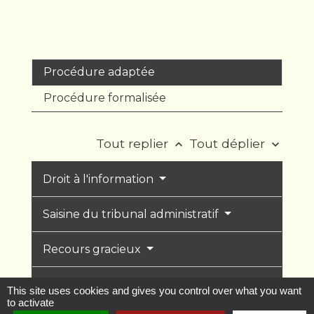
Procédure adaptée
Procédure formalisée
Tout replier
Tout déplier
keyboard_arrow_up
keyboard_arrow_down
Droit à l'information
Saisine du tribunal administratif
Recours gracieux
Recours contre la décision
This site uses cookies and gives you control over what you want
to activate