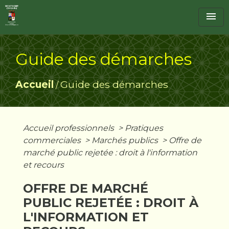
menu
Guide des démarches
Accueil
Guide des démarches
/
Accueil professionnels
>
Pratiques
commerciales
>
Marchés publics
>
Offre de
marché public rejetée : droit à l'information
et recours
OFFRE DE MARCHÉ
PUBLIC REJETÉE : DROIT À
L'INFORMATION ET