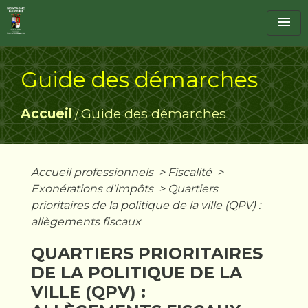
menu
Guide des démarches
Accueil
Guide des démarches
/
Accueil professionnels
>
Fiscalité
>
Exonérations d'impôts
>
Quartiers
prioritaires de la politique de la ville (QPV) :
allègements fiscaux
QUARTIERS PRIORITAIRES
DE LA POLITIQUE DE LA
VILLE (QPV) :