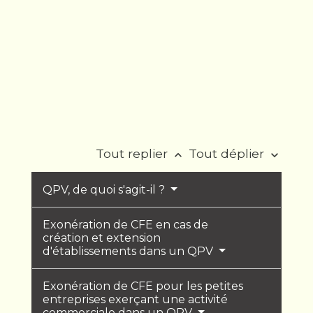
Tout replier
Tout déplier
keyboard_arrow_up
keyboard_arrow_down
QPV, de quoi s'agit-il ?
Exonération de CFE en cas de
création et extension
d'établissements dans un QPV
Exonération de CFE pour les petites
entreprises exerçant une activité
commerciale dans un QPV