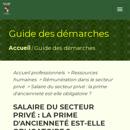
menu
Guide des démarches
Accueil
Guide des démarches
/
Accueil professionnels
>
Ressources
humaines
>
Rémunération dans le secteur
privé
>
Salaire du secteur privé : la prime
d'ancienneté est-elle obligatoire ?
SALAIRE DU SECTEUR
PRIVÉ : LA PRIME
D'ANCIENNETÉ EST-ELLE