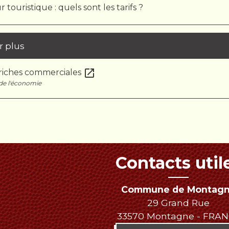
 touristique : quels sont les tarifs ?
r plus
open_in_new
friches commerciales
de l'économie
Contacts util
Commune de Montag
29 Grand Rue
33570 Montagne - FRA