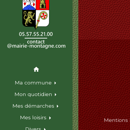
home
Ma commune
Mon quotidien
Mes démarches
Mes loisirs
Mentions 
Divers