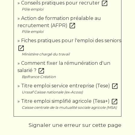
open_in_new
Conseils pratiques pour recruter
Pôle emploi
Action de formation préalable au
open_in_new
recrutement (AFPR)
Pôle emploi
Fiches pratiques pour l'emploi des seniors
open_in_new
Ministère chargé du travail
Comment fixer la rémunération d'un
open_in_new
salarié ?
Bpifrance Création
open_in_new
Titre emploi service entreprise (Tese)
Urssaf Caisse nationale (ex-Acoss)
open_in_new
Titre emploi simplifié agricole (Tesa+)
Caisse centrale de la mutualité sociale agricole (MSA)
Signaler une erreur sur cette page