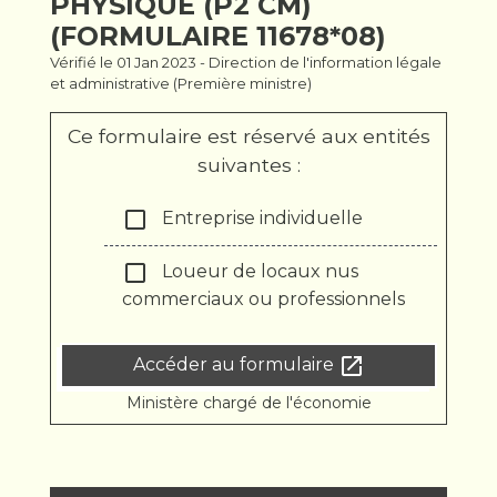
PHYSIQUE (P2 CM)
(FORMULAIRE 11678*08)
Vérifié le 01 Jan 2023 - Direction de l'information légale
et administrative (Première ministre)
Ce formulaire est réservé aux entités
suivantes :
check_box_outline_blank
Entreprise individuelle
check_box_outline_blank
Loueur de locaux nus
commerciaux ou professionnels
open_in_new
Accéder au formulaire
Ministère chargé de l'économie