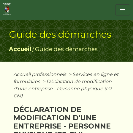
menu
Guide des démarches
Accueil
Guide des démarches
/
Accueil professionnels
>
Services en ligne et
formulaires
>
Déclaration de modification
d'une entreprise - Personne physique (P2
CM)
DÉCLARATION DE
MODIFICATION D'UNE
ENTREPRISE - PERSONNE