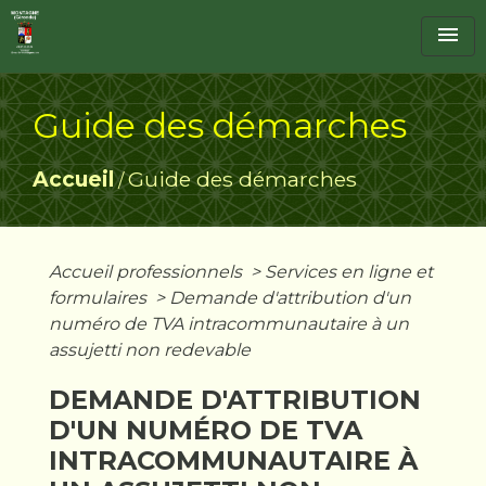
menu
Guide des démarches
Accueil
Guide des démarches
/
Accueil professionnels
>
Services en ligne et
formulaires
>
Demande d'attribution d'un
numéro de TVA intracommunautaire à un
assujetti non redevable
DEMANDE D'ATTRIBUTION
D'UN NUMÉRO DE TVA
INTRACOMMUNAUTAIRE À