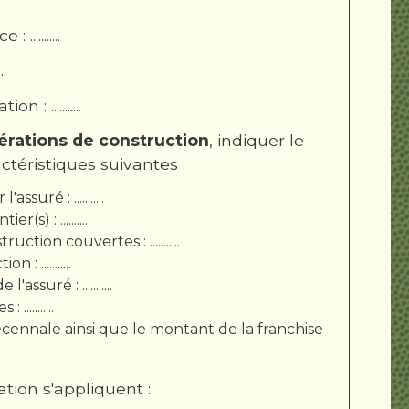
.........
..
: ...........
érations de construction
, indiquer le
ctéristiques suivantes :
suré : ...........
) : ...........
on couvertes : ...........
 ...........
suré : ...........
.........
écennale ainsi que le montant de la franchise
ation s'appliquent :