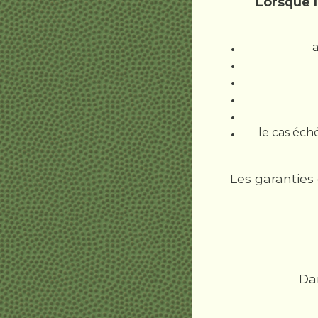
Lorsque l
a
le cas éch
Les garanties 
Dan