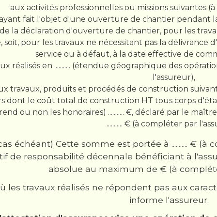
aux activités professionnelles ou missions suivantes (à comp
ayant fait l'objet d'une ouverture de chantier pendant la
 de la déclaration d'ouverture de chantier, pour les trav
, soit, pour les travaux ne nécessitant pas la délivrance 
service ou à défaut, à la date effective de c
ux réalisés en ........... (étendue géographique des opérat
l'assureur),
ux travaux, produits et procédés de construction suivants : ..
s dont le coût total de construction HT tous corps d'état
nd ou non les honoraires) ........... €, déclaré par le maî
........... € (à compléter par l'as
cas échéant) Cette somme est portée à ........... € (
ctif de responsabilité décennale bénéficiant à l'as
absolue au maximum de € (à compléter 
ù les travaux réalisés ne répondent pas aux caract
informe l'assureur.