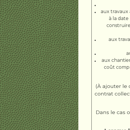
aux travaux 
à la date
construire
aux trava
a
aux chantier
coût compre
(À ajouter le 
contrat colle
Dans le cas o