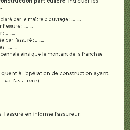
onstruction particulière
, indiquer les
s :
 par le maître d'ouvrage : ...........
suré : ...........
........
 l'assuré : ...........
.........
écennale ainsi que le montant de la franchise
liquent à l'opération de construction ayant
'assureur) : ...........
, l'assuré en informe l'assureur.