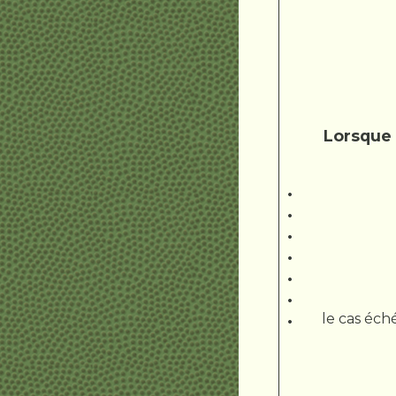
Lorsque 
le cas éch