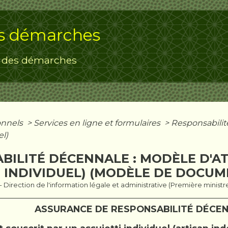
s démarches
 des démarches
onnels
>
Services en ligne et formulaires
>
Responsabilit
el)
BILITÉ DÉCENNALE : MODÈLE D'A
 INDIVIDUEL) (MODÈLE DE DOCUM
1 - Direction de l'information légale et administrative (Première ministr
ASSURANCE DE RESPONSABILITÉ DÉCEN