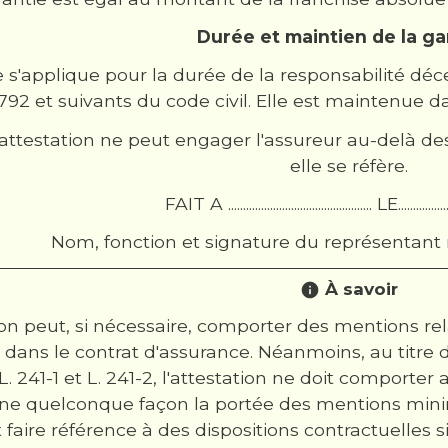
Durée et maintien de la ga
e s'applique pour la durée de la responsabilité déc
 1792 et suivants du code civil. Elle est maintenue
attestation ne peut engager l'assureur au-delà de
elle se réfère.
FAIT A ................................................ LE.....................
Nom, fonction et signature du représentant
À savoir
info
tion peut, si nécessaire, comporter des mentions re
dans le contrat d'assurance. Néanmoins, au titre d
 L. 241-1 et L. 241-2, l'attestation ne doit comport
'une quelconque façon la portée des mentions mi
 faire référence à des dispositions contractuelles 