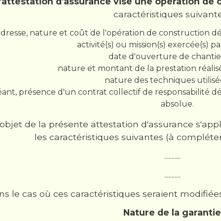
'attestation d'assurance vise une opération de c
caractéristiques suivante
dresse, nature et coût de l'opération de construction déclaré
activité(s) ou mission(s) exercée(s) par l'as
date d'ouverture de chantier : ...
nature et montant de la prestation réalisée par
nature des techniques utilisées : ..
éant, présence d'un contrat collectif de responsabilité d
absolue.
objet de la présente attestation d'assurance s'app
les caractéristiques suivantes (à compléter par l
...........
...........
s le cas où ces caractéristiques seraient modifiées
Nature de la garantie