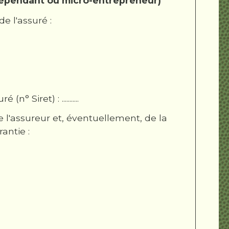
indépendant ou micro-entrepreneur)
e l'assuré :
 Siret) : ...........
l'assureur et, éventuellement, de la
antie :