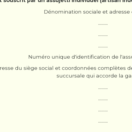
t souscrit par un assujetti individuel (artisan 
Dénomination sociale et adresse d
...........
...........
...........
Numéro unique d'identification de l'assuré (n°
esse du siège social et coordonnées complètes de 
succursale qui accorde la gar
...........
...........
...........
...........