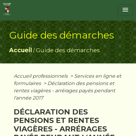
menu
Guide des démarches
Accueil
Guide des démarches
/
Accueil professionnels
>
Services en ligne et
formulaires
>
Déclaration des pensions et
rentes viagères - arrérages payés pendant
l'année 2017
DÉCLARATION DES
PENSIONS ET RENTES
VIAGÈRES - ARRÉRAGES