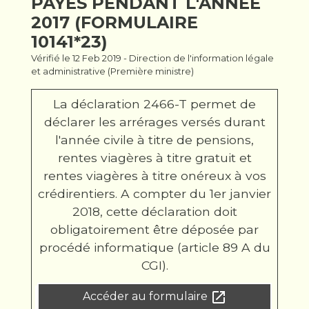
PAYÉS PENDANT L'ANNÉE
2017 (FORMULAIRE
10141*23)
Vérifié le 12 Feb 2019 - Direction de l'information légale
et administrative (Première ministre)
La déclaration 2466-T permet de
déclarer les arrérages versés durant
l'année civile à titre de pensions,
rentes viagères à titre gratuit et
rentes viagères à titre onéreux à vos
crédirentiers. A compter du 1
er
janvier
2018, cette déclaration doit
obligatoirement être déposée par
procédé informatique (article 89 A du
CGI).
open_in_new
Accéder au formulaire