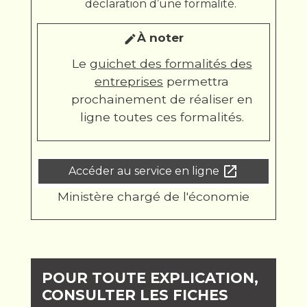
déclaration d’une formalité.
À noter
edit
Le
guichet des formalités des
entreprises
permettra
prochainement de réaliser en
ligne toutes ces formalités.
open_in_new
Accéder au service en ligne
Ministère chargé de l'économie
POUR TOUTE EXPLICATION,
CONSULTER LES FICHES