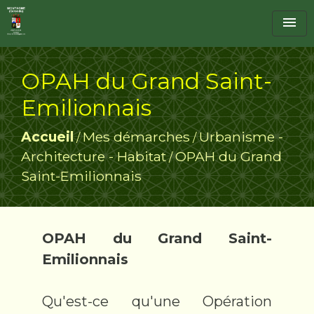
menu
OPAH du Grand Saint-
Emilionnais
Accueil
Mes démarches
Urbanisme -
/
/
Architecture - Habitat
OPAH du Grand
/
Saint-Emilionnais
OPAH du Grand Saint-
Emilionnais
Qu'est-ce qu'une Opération