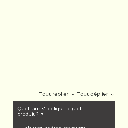
Tout replier
Tout déplier
keyboard_arrow_up
keyboard_arrow_down
Quel taux s'applique à quel
produit ?