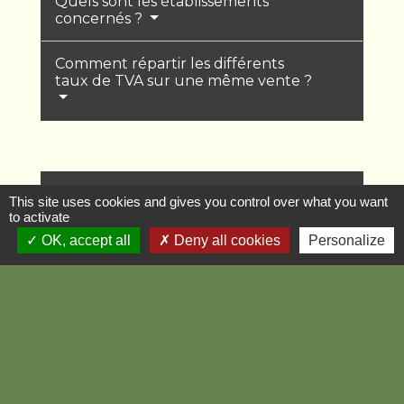
Quels sont les établissements
concernés ?
Comment répartir les différents
taux de TVA sur une même vente ?
Textes de référence
This site uses cookies and gives you control over what you want
to activate
OK, accept all
Deny all cookies
Personalize
Questions ? Réponses !
Comment calculer un prix hors taxes à
partir d'un prix toutes taxes comprises ?
Et aussi