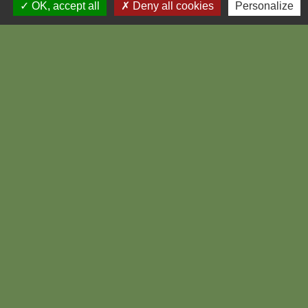
Textes de référence
OK, accept all
Deny all cookies
Personalize
Services en ligne et formulaires
Questions ? Réponses !
Comment calculer les droits
d'enregistrement lors d'une mutation de
fonds de commerce ?
Déclarer un local commercial
Où est-il interdit d'ouvrir un débit de
boissons alcoolisées (bar, café, etc.) ?
Qu'est-ce que le changement de
destination d'un bâtiment ?